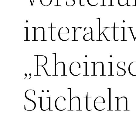
interakti
„Rheinisc
Süchteln 