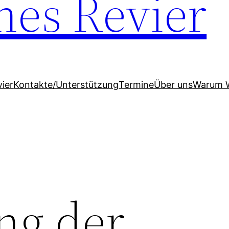
hes Revier
ier
Kontakte/Unterstützung
Termine
Über uns
Warum 
ng der