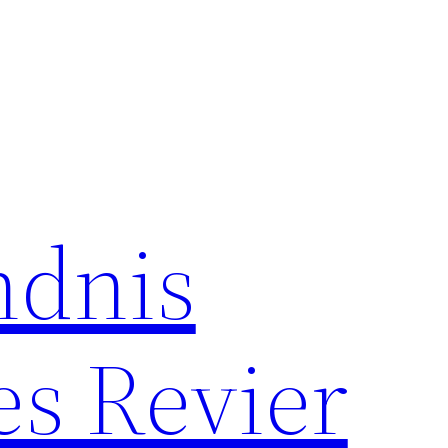
ndnis
es Revier