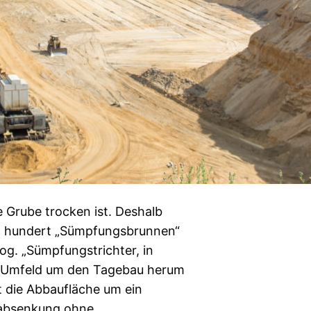
e Grube trocken ist. Deshalb
en hundert „Sümpfungsbrunnen“
g. „Sümpfungstrichter, in
m Umfeld um den Tagebau herum
t die Abbaufläche um ein
rabsenkung ohne