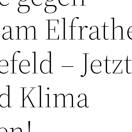
 am Elfrath
efeld – Jetz
d Klima
en!