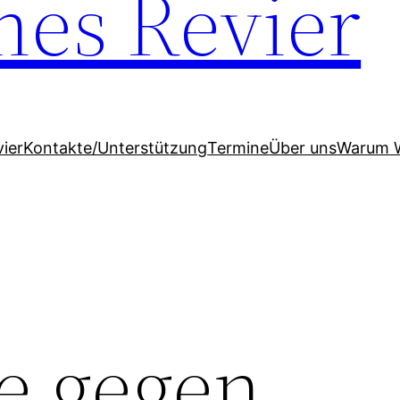
hes Revier
ier
Kontakte/Unterstützung
Termine
Über uns
Warum 
ge gegen