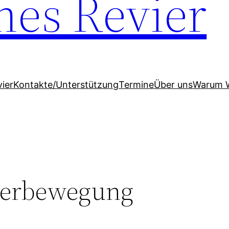
hes Revier
ier
Kontakte/Unterstützung
Termine
Über uns
Warum 
erbewegung