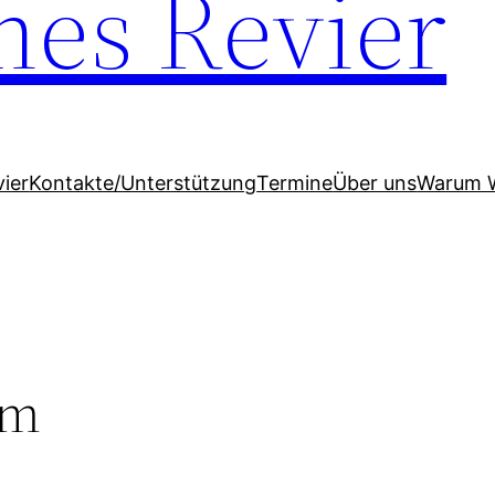
hes Revier
ier
Kontakte/Unterstützung
Termine
Über uns
Warum 
mm